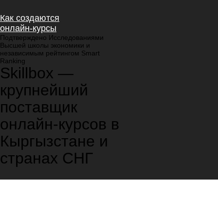
Как создаются
онлайн-курсы
Подтверждено Исследованиями
Высшей школы экономики и
независимым рейтингом Smart
Ranking
Skillbox —
крупнейший
поставщик
онлайн-курсов в
Кыргызстане и
странах СНГ