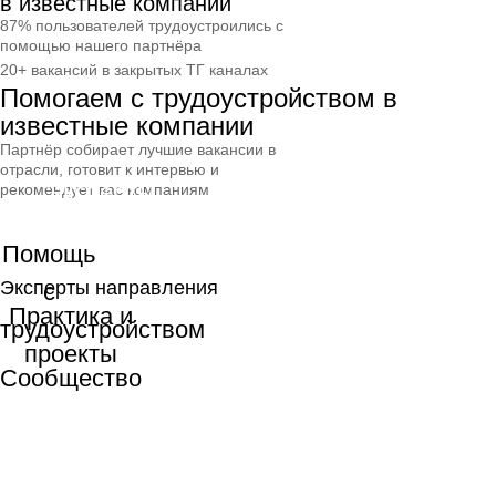
в известные компании
обратная связь
87% пользователей трудоустроились с
помощью нашего партнёра
Эксперты направления проверяют работы
20+ вакансий в закрытых ТГ каналах
и помогают справится с возможными трудностями
Помогаем с трудоустройством в
при их выполнении. Каждый эксперт является
известные компании
практиком в своей области, поэтому всегда
Партнёр собирает лучшие вакансии в
подскажет, что можно улучшить.
отрасли, готовит к интервью и
Примеры обратной связи
рекомендует вас компаниям
Эксперты направления