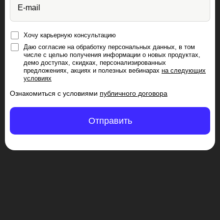
с онлайн-курсами от
E-mail
Skillbox
Хочу карьерную консультацию
Выбрать курс
Даю согласие на обработку персональных данных, в том
числе с целью получения информации о новых продуктах,
демо доступах, скидках, персонализированных
предложениях, акциях и полезных вебинарах
на следующих
условиях
Ознакомиться с условиями
публичного договора
Игнатьев Владимир
Отправить
Что мне понравилось понравилось
на курсе «Таргетолог с нуля»:
Структурированная программа,
Практические навыки, Актуальная
информация, Сообщество.
В целом, я очень доволен курсом . Я
получил все необходимые знания и
+996 999 900 540
навыки, чтобы начать работать
Контактный центр
таргетологом
hello@skillbox.kg
Онлайн-курс «Профессия
Публичный договор