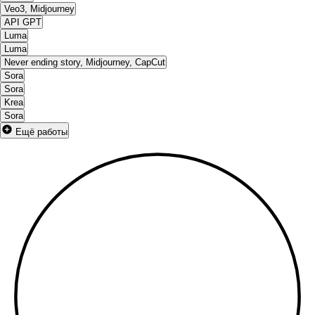
Veo3, Midjourney
API GPT
Luma
Luma
Never ending story, Midjourney, CapCut
Sora
Sora
Krea
Sora
Ещё работы