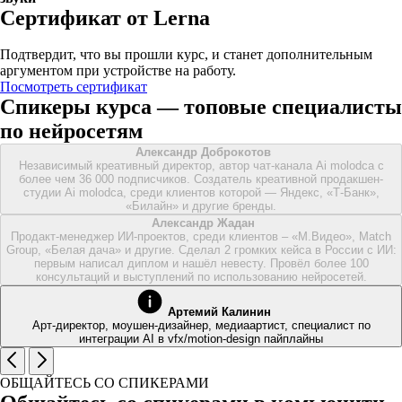
Сертификат от Lerna
Подтвердит, что вы прошли курс, и станет дополнительным
аргументом при устройстве на работу.
Посмотреть сертификат
Спикеры курса — топовые специалисты
по нейросетям
Александр Доброкотов
Независимый креативный директор, автор чат-канала Ai molodca с
более чем 36 000 подписчиков. Cоздатель креативной продакшен-
студии Ai molodca, среди клиентов которой — Яндекс, «Т-Банк»,
«Билайн» и другие бренды.
Александр Жадан
Продакт-менеджер ИИ-проектов, среди клиентов – «М.Видео», Match
Group, «Белая дача» и другие. Сделал 2 громких кейса в России с ИИ:
первым написал диплом и нашёл невесту. Провёл более 100
консультаций и выступлений по использованию нейросетей.
Артемий Калинин
Арт-директор, моушен-дизайнер, медиаартист, специалист по
интеграции AI в vfx/motion-design пайплайны
ОБЩАЙТЕСЬ СО СПИКЕРАМИ