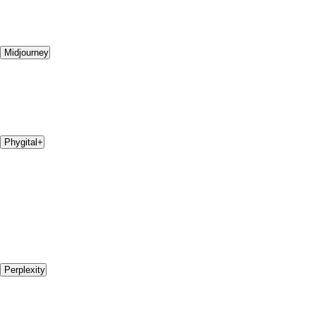
Midjourney
Phygital+
Perplexity