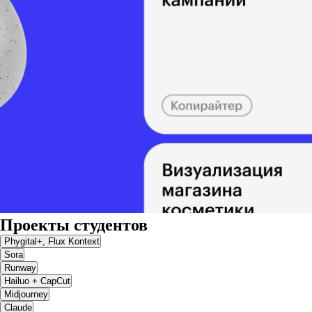
Проекты студентов
Phygital+, Flux Kontext
Sora
Runway
Hailuo + CapCut
Midjourney
Claude