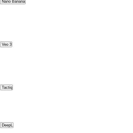
Nano Banana
Veo 3
Tactiq
DeepL