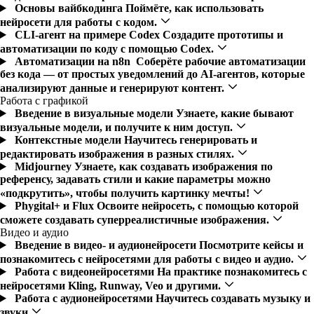
Основы вайбкодинга
Поймёте, как использовать
нейросети для работы с кодом.
CLI-агент на примере Codex
Создадите прототипы и
автоматизации по коду с помощью Codex.
Автоматизации на n8n
Соберёте рабочие автоматизации
без кода — от простых уведомлений до AI-агентов, которые
анализируют данные и генерируют контент.
Работа с графикой
Введение в визуальные модели
Узнаете, какие бывают
визуальные модели, и получите к ним доступ.
Контекстные модели
Научитесь генерировать и
редактировать изображения в разных стилях.
Midjourney
Узнаете, как создавать изображения по
референсу, задавать стили и какие параметры можно
«подкрутить», чтобы получить картинку мечты!
Phygital+ и Flux
Освоите нейросеть, с помощью которой
сможете создавать суперреалистичные изображения.
Видео и аудио
Введение в видео- и аудионейросети
Посмотрите кейсы и
познакомитесь с нейросетями для работы с видео и аудио.
Работа с видеонейросетями
На практике познакомитесь с
нейросетями Kling, Runway, Veo и другими.
Работа с аудионейросетями
Научитесь создавать музыку и
звуки