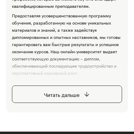
квалифицированным преподавателям.
Предоставляя усовершенствованную программу
обучения, разработанную на основе уникальных
материалов и знаний, а также задействуя
дипломированных и опытных наставников, мы готовы
гарантировать вам быстрые результаты и успешное
окончание курсов. Наш онлайн-университет выдает
соответствующую документацию – диплом,
обеспечивающий последующее трудоустройство и
перспективный карьерный рост.
Какие виды профессиональных
Читать дальше
курсов мы предлагаем
Обучающие курсы, выпускаемые образовательной
платформой «Skillbox», призваны на
профессиональном уровне обеспечить каждого
желающего качественными знаниями и навыками в
любой сфере деятельности. Именно поэтому у нас