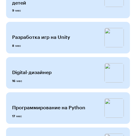
детей
мес
9
Разработка игр на Unity
мес
8
Digital-дизайнер
мес
16
Программирование на Python
мес
17