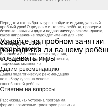
Перед тем как выбрать курс, пройдите индивидуальный
пробный урок! Определим интересы ребёнка, проверим
базовые навыки и дадим педагогическую рекомендацию,
какое направление подойдёт именно для него
Узнайте на пробном занятии,
Создадим свой
понравится ли вашему ребён
первый проект
Выполним 2-3 практических задания,
создавать игры
протестируем логику, скорость печати,
творческое мышление
Дадим рекомендацию
Дадим педагогическую рекомендацию
по выбору курса на основе
способностей ребёнка
Ответим на вопросы
Расскажем, как устроена программа,
формат, возможные траектории развития