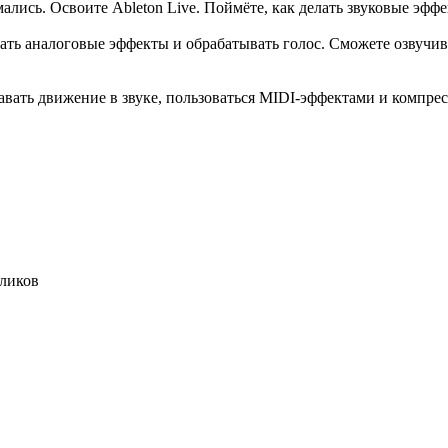
имались. Освоите Ableton Live. Поймёте, как делать звуковые эф
вать аналоговые эффекты и обрабатывать голос. Сможете озвучи
давать движение в звуке, пользоваться MIDI-эффектами и компре
оликов