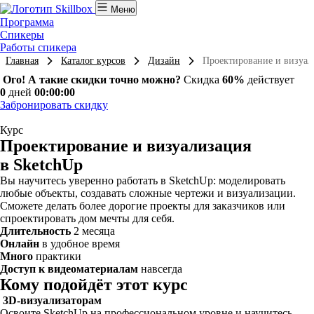
Меню
Программа
Спикеры
Работы спикера
Главная
Каталог курсов
Дизайн
Проектирование и визуал
Ого! А такие скидки точно можно?
Скидка
60%
действует
0
дней
00:00:00
Забронировать скидку
Курс
Проектирование и визуализация
в SketchUp
Вы научитесь уверенно работать в SketchUp: моделировать
любые объекты, создавать сложные чертежи и визуализации.
Сможете делать более дорогие проекты для заказчиков или
спроектировать дом мечты для себя.
Длительность
2 месяца
Онлайн
в удобное время
Много
практики
Доступ к видеоматериалам
навсегда
Кому подойдёт этот курс
3D-визуализаторам
Освоите SketchUp на профессиональном уровне и научитесь