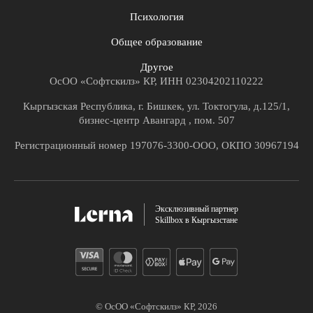
Психология
Общее образование
Другое
ОсОО «Софтскилз» КР, ИНН 02304202110222
Кыргызская Республика, г. Бишкек, ул. Токтогула, д.125/1,
бизнес-центр Авангард , пом. 507
Регистрационный номер 197076-3300-ООО, ОКПО 30967194
Эксклюзивный партнер
Skillbox в Кыргызстане
© ОсОО «Софтскилз» КР,
2026