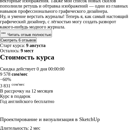
векторные изображения. Также мой список новых скилов
пополнили ретушь и обтравка изображений — одни из главных
навыков профессионального графического дизайнера.
Ну, и умение верстать журналы! Теперь я, как самый настоящий
графический дизайнер, с лёгкостью могу создать разворот
какого-нибудь модного журнала.
Читать отзыв полностью
Смотреть 6 отзывов
Старт курса:
9 августа
Осталось:
9 мест
Стоимость курса
Скидка действует
0 дня 00:00:00
9 578
сом/мес
−60%
сом/мес
3 831
В рассрочку на 12 месяцев
Курс в подарок
Год английского бесплатно
Проектирование и визуализация в SketchUp
Длительность: 2 мес