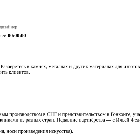
дизайнер
ней
00:00:00
ок. Разберётесь в камнях, металлах и других материалах для изг
дить клиентов.
нным производством в СНГ и представительством в Гонконге, у
дожниками из разных стран. Недавние партнёрства — с Ильей 
ия, носи произведения искусства).