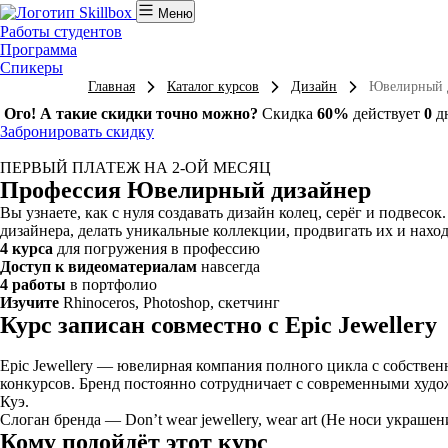
Меню
Работы студентов
Программа
Спикеры
Главная
Каталог курсов
Дизайн
Ювелирный 
Ого! А такие скидки точно можно?
Скидка
60%
действует
0
д
Забронировать скидку
ПЕРВЫЙ ПЛАТЕЖ НА 2-ОЙ МЕСЯЦ
Профессия Ювелирный дизайнер
Вы узнаете, как с нуля создавать дизайн колец, серёг и подвес
дизайнера, делать уникальные коллекции, продвигать их и нахо
4 курса
для погружения в профессию
Доступ к видеоматериалам
навсегда
4 работы
в портфолио
Изучите
Rhinoceros, Photoshop, скетчинг
Курс записан совместно с Epic Jewellery
Epic Jewellery — ювелирная компания полного цикла с собстве
конкурсов. Бренд постоянно сотрудничает с современными ху
Куэ.
Слоган бренда — Don’t wear jewellery, wear art (Не носи украшен
Кому подойдёт этот курс