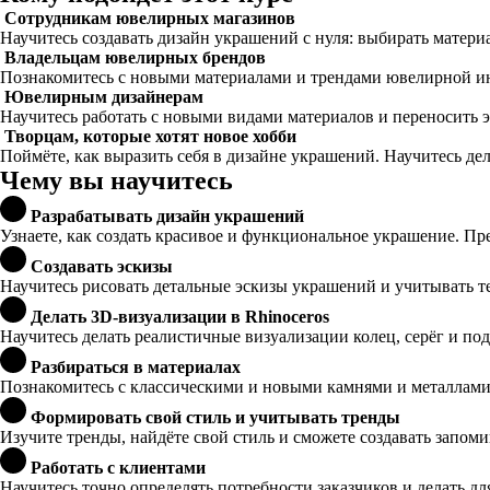
Сотрудникам ювелирных магазинов
Научитесь создавать дизайн украшений с нуля: выбирать матери
Владельцам ювелирных брендов
Познакомитесь с новыми материалами и трендами ювелирной ин
Ювелирным дизайнерам
Научитесь работать с новыми видами материалов и переносить э
Творцам, которые хотят новое хобби
Поймёте, как выразить себя в дизайне украшений. Научитесь дела
Чему вы научитесь
Разрабатывать дизайн украшений
Узнаете, как создать красивое и функциональное украшение. П
Создавать эскизы
Научитесь рисовать детальные эскизы украшений и учитывать т
Делать 3D-визуализации в Rhinoceros
Научитесь делать реалистичные визуализации колец, серёг и под
Разбираться в материалах
Познакомитесь с классическими и новыми камнями и металлами.
Формировать свой стиль и учитывать тренды
Изучите тренды, найдёте свой стиль и сможете создавать запо
Работать с клиентами
Научитесь точно определять потребности заказчиков и делать д