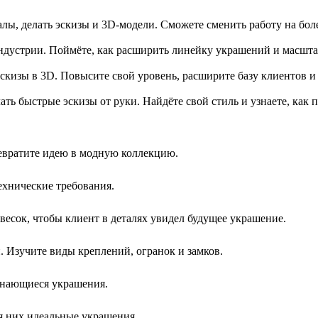
алы, делать эскизы и 3D-модели. Сможете сменить работу на бол
дустрии. Поймёте, как расширить линейку украшений и масшта
скизы в 3D. Повысите свой уровень, расширите базу клиентов и
ть быстрые эскизы от руки. Найдёте свой стиль и узнаете, как п
ревратите идею в модную коллекцию.
ехнические требования.
весок, чтобы клиент в деталях увидел будущее украшение.
 Изучите виды креплений, огранок и замков.
минающиеся украшения.
ля них идеальные украшения.