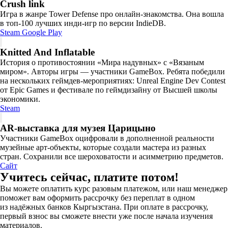
Crush link
Игра в жанре Tower Defense про онлайн-знакомства. Она вошла
в топ-100 лучших инди-игр по версии IndieDB.
Steam
Google Play
Knitted And Inflatable
История о противостоянии «Мира надувных» с «Вязаным
миром». Авторы игры — участники GameBox. Ребята победили
на нескольких геймдев-мероприятиях: Unreal Engine Dev Contest
от Epic Games и фестивале по геймдизайну от Высшей школы
экономики.
Steam
AR-выставка для музея Царицыно
Участники GameBox оцифровали в дополненной реальности
музейные арт-объекты, которые создали мастера из разных
стран. Сохранили все шероховатости и асимметрию предметов.
Сайт
Учитесь сейчас, платите потом!
Вы можете оплатить курс разовым платежом, или наш менеджер
поможет вам оформить рассрочку без переплат в одном
из надёжных банков Кыргызстана. При оплате в рассрочку,
первый взнос вы сможете внести уже после начала изучения
материалов.