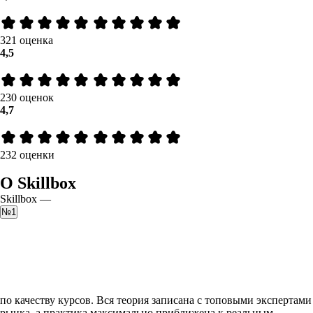
321 оценка
4,5
230 оценок
4,7
232 оценки
О Skillbox
Skillbox —
№1
по качеству курсов. Вся теория записана с топовыми экспертами
рынка, а практика максимально приближена к реальным