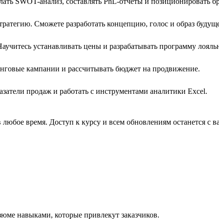
елать SWOT-анализ, составлять PnL-отчёты и позиционировать б
ратегию. Сможете разработать концепцию, голос и образ будуще
Научитесь устанавливать цены и разрабатывать программу лояль
инговые кампании и рассчитывать бюджет на продвижение.
затели продаж и работать с инструментами аналитики Excel.
любое время. Доступ к курсу и всем обновлениям останется с ва
зюме навыками, которые привлекут заказчиков.