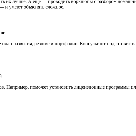
лать их лучше. А ещё — проводить воркшопы с разбором домашн
 — и умеют объяснять сложное.
чше
 план развития, резюме и портфолио. Консультант подготовит ва
й
ов. Например, поможет установить лицензионные программы или 