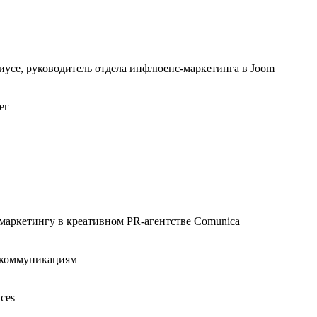
иусе, руководитель отдела инфлюенс-маркетинга в Joom
ег
 маркетингу в креативном PR-агентстве Comunica
- коммуникациям
ces