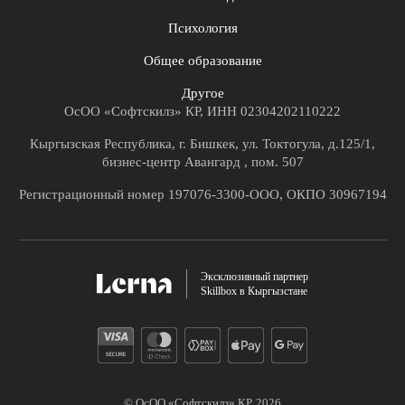
Психология
Общее образование
Другое
ОсОО «Софтскилз» КР, ИНН 02304202110222
Кыргызская Республика, г. Бишкек, ул. Токтогула, д.125/1,
бизнес-центр Авангард , пом. 507
Регистрационный номер 197076-3300-ООО, ОКПО 30967194
Эксклюзивный партнер
Skillbox в Кыргызстане
© ОсОО «Софтскилз» КР,
2026