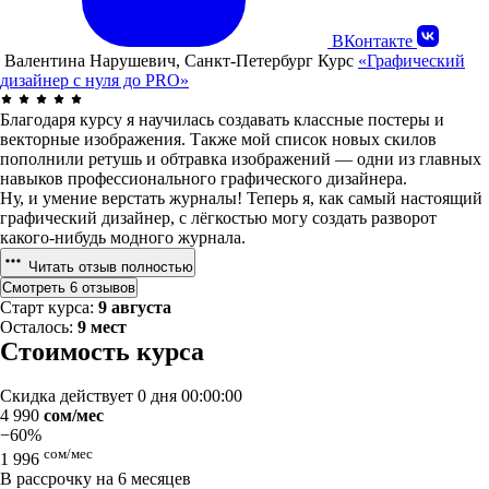
ВКонтакте
Валентина Нарушевич, Санкт-Петербург
Курс
«Графический
дизайнер с нуля до PRO»
Благодаря курсу я научилась создавать классные постеры и
векторные изображения. Также мой список новых скилов
пополнили ретушь и обтравка изображений — одни из главных
навыков профессионального графического дизайнера.
Ну, и умение верстать журналы! Теперь я, как самый настоящий
графический дизайнер, с лёгкостью могу создать разворот
какого-нибудь модного журнала.
Читать отзыв полностью
Смотреть 6 отзывов
Старт курса:
9 августа
Осталось:
9 мест
Стоимость курса
Скидка действует
0 дня 00:00:00
4 990
сом/мес
−60%
сом/мес
1 996
В рассрочку на 6 месяцев