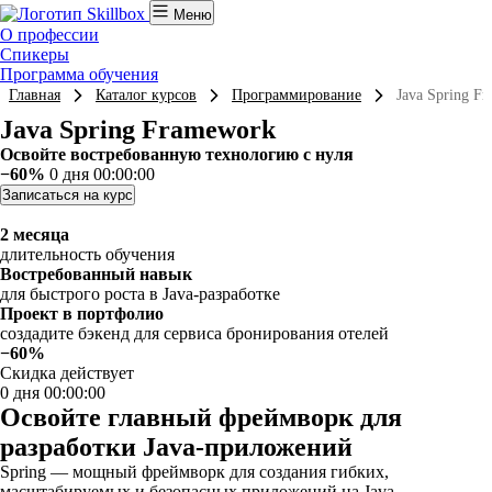
Меню
О профессии
Спикеры
Программа обучения
Главная
Каталог курсов
Программирование
Java Spring F
Java Spring Framework
Освойте востребованную технологию с нуля
−60%
0 дня 00:00:00
Записаться на курс
2 месяца
длительность обучения
Востребованный навык
для быстрого роста в Java-разработке
Проект в портфолио
создадите бэкенд для сервиса бронирования отелей
−60%
Скидка действует
0 дня 00:00:00
Освойте главный фреймворк для
разработки Java-приложений
Spring — мощный фреймворк для создания гибких,
масштабируемых и безопасных приложений на Java.