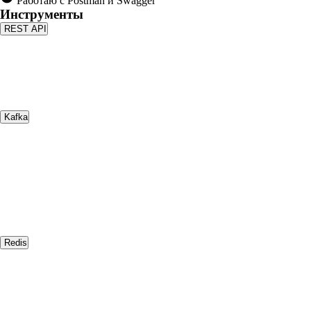
Работаю с Postman и Swagger
Инструменты
REST API
Kafka
Redis