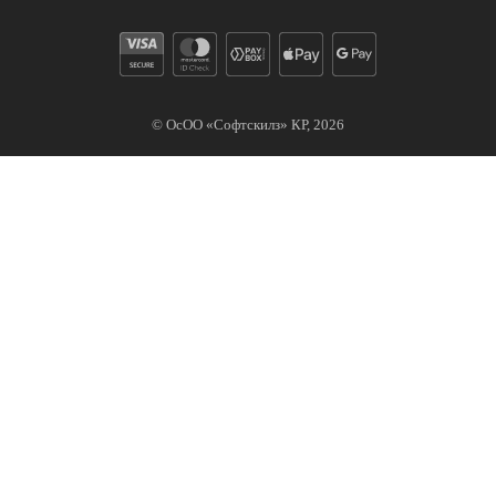
© ОсОО «Софтскилз» КР,
2026