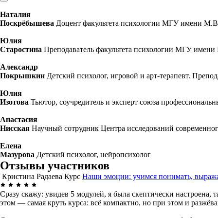
Наталия
Поскрёбышева
Доцент факультета психологии МГУ имени М.В
Юлия
Старостина
Преподаватель факультета психологии МГУ имени 
Александр
Покрышкин
Детский психолог, игровой и арт-терапевт. Пре
Юлия
Изотова
Тьютор, соучредитель и эксперт союза профессиональ
Анастасия
Нисская
Научный сотрудник Центра исследований современн
Елена
Мазурова
Детский психолог, нейропсихолог
Отзывы участников
Кристина Радаева
Курс
Наши эмоции: учимся понимать, выража
Сразу скажу: увидев 5 модулей, я была скептически настроена, 
этом — самая круть курса: всё компактно, но при этом и разжё