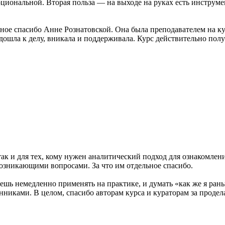
моциональной. Вторая польза — на выходе на руках есть инстру
ное спасибо Анне Рознатовской. Она была преподавателем на ку
ошла к делу, вникала и поддерживала. Курс действительно пол
е, так и для тех, кому нужен аналитический подход для ознакомл
 возникающими вопросами. За что им отдельное спасибо.
шь немедленно применять на практике, и думать «как же я рань
никами. В целом, спасибо авторам курса и кураторам за продела