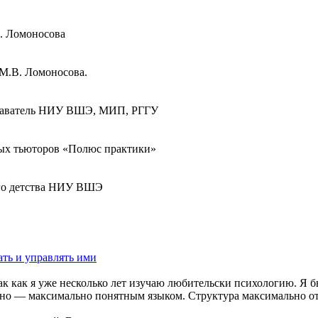
. Ломоносова
М.В. Ломоносова.
подаватель НИУ ВШЭ, МИП, РГГУ
ных тьюторов «Полюс практики»
ого детства НИУ ВШЭ
ть и управлять ими
так как я уже несколько лет изучаю любительски психологию. Я б
вано — максимально понятным языком. Структура максимально от