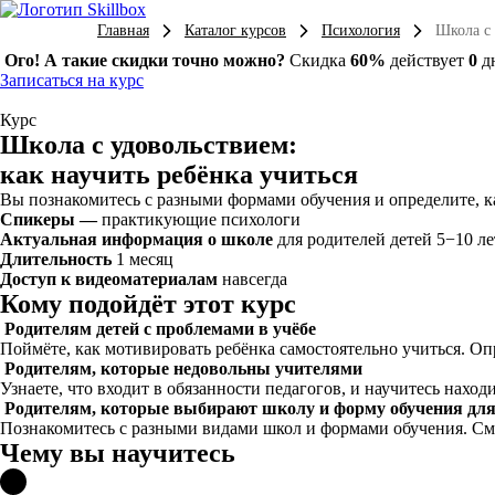
Главная
Каталог курсов
Психология
Школа с 
Ого! А такие скидки точно можно?
Скидка
60%
действует
0
д
Записаться на курс
Курс
Школа с удовольствием:
как научить ребёнка учиться
Вы познакомитесь с разными формами обучения и определите, ка
Спикеры —
практикующие психологи
Актуальная информация о школе
для родителей детей 5−10 ле
Длительность
1 месяц
Доступ к видеоматериалам
навсегда
Кому подойдёт этот курс
Родителям детей с проблемами в учёбе
Поймёте, как мотивировать ребёнка самостоятельно учиться. О
Родителям, которые недовольны учителями
Узнаете, что входит в обязанности педагогов, и научитесь нахо
Родителям, которые выбирают школу и форму обучения для
Познакомитесь с разными видами школ и формами обучения. См
Чему вы научитесь