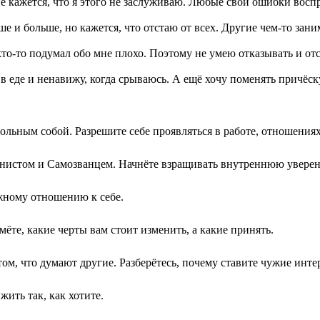
не кажется, что я этого не заслуживаю. Любые свои ошибки вос
и больше, но кажется, что отстаю от всех. Другие чем-то заним
то-то подумал обо мне плохо. Поэтому не умею отказывать и отс
в еде и ненавижу, когда срываюсь. А ещё хочу поменять причёск
ольным собой. Разрешите себе проявляться в работе, отношениях
онистом и Самозванцем. Начнёте взращивать внутреннюю уверен
жному отношению к себе.
те, какие черты вам стоит изменить, а какие принять.
ом, что думают другие. Разберётесь, почему ставите чужие инт
жить так, как хотите.