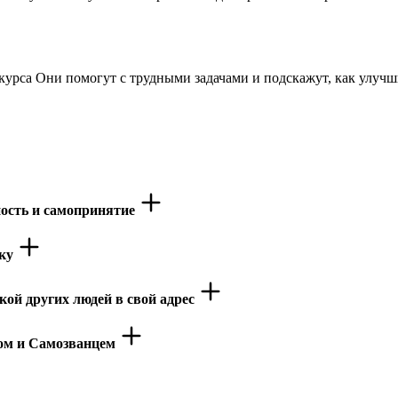
 курса Они помогут с трудными задачами и подскажут, как улу
ность и самопринятие
нку
кой других людей в свой адрес
том и Самозванцем