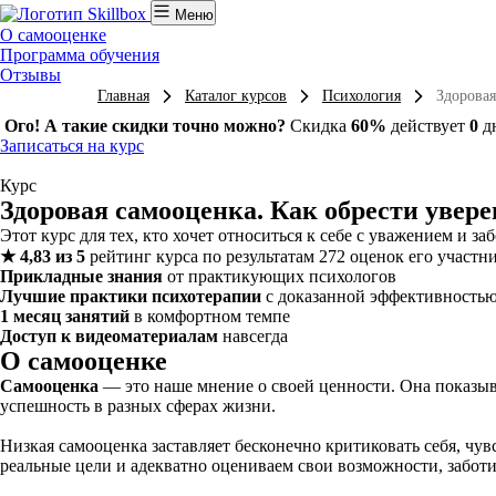
Меню
О самооценке
Программа обучения
Отзывы
Главная
Каталог курсов
Психология
Здоровая
Ого! А такие скидки точно можно?
Скидка
60%
действует
0
д
Записаться на курс
Курс
Здоровая самооценка. Как обрести увере
Этот курс для тех, кто хочет относиться к себе с уважением и 
★ 4,83 из 5
рейтинг курса по результатам 272 оценок его участн
Прикладные знания
от практикующих психологов
Лучшие практики психотерапии
с доказанной эффективность
1 месяц занятий
в комфортном темпе
Доступ к видеоматериалам
навсегда
О самооценке
Самооценка
— это наше мнение о своей ценности. Она показыва
успешность в разных сферах жизни.
Низкая самооценка заставляет бесконечно критиковать себя, чу
реальные цели и адекватно оцениваем свои возможности, заботи