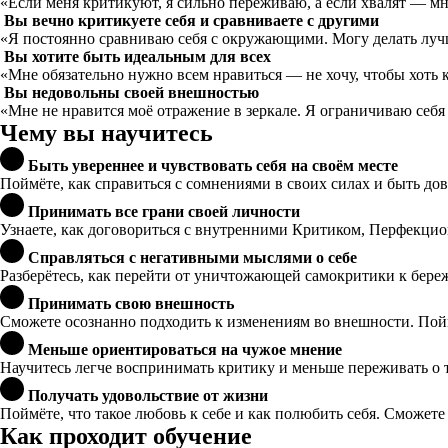
«Если меня критикуют, я сильно переживаю, а если хвалят — м
Вы вечно критикуете себя и сравниваете с другими
«Я постоянно сравниваю себя с окружающими. Могу делать лучше 
Вы хотите быть идеальным для всех
«Мне обязательно нужно всем нравиться — не хочу, чтобы хоть к
Вы недовольны своей внешностью
«Мне не нравится моё отражение в зеркале. Я ограничиваю себя 
Чему вы научитесь
Быть увереннее и чувствовать себя на своём месте
Поймёте, как справиться с сомнениями в своих силах и быть дов
Принимать все грани своей личности
Узнаете, как договориться с внутренними Критиком, Перфекци
Справляться с негативными мыслями о себе
Разберётесь, как перейти от уничтожающей самокритики к бере
Принимать свою внешность
Сможете осознанно подходить к изменениям во внешности. Поймё
Меньше ориентироваться на чужое мнение
Научитесь легче воспринимать критику и меньше переживать о т
Получать удовольствие от жизни
Поймёте, что такое любовь к себе и как полюбить себя. Сможете 
Как проходит обучение