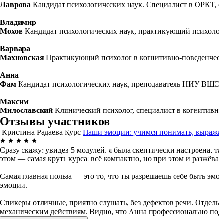
Лаврова
Кандидат психологических наук. Специалист в ОРКТ, 
Владимир
Мохов
Кандидат психологических наук, практикующий психоло
Варвара
Махновская
Практикующий психолог в когнитивно-поведенчес
Анна
Фам
Кандидат психологических наук, преподаватель НИУ ВШЭ
Максим
Милославский
Клинический психолог, специалист в когнитивн
Отзывы участников
Кристина Радаева
Курс
Наши эмоции: учимся понимать, выража
Сразу скажу: увидев 5 модулей, я была скептически настроена, 
этом — самая круть курса: всё компактно, но при этом и разжё
Самая главная польза — это то, что ты разрешаешь себе быть э
эмоции.
Спикеры отличные, приятно слушать, без дефектов речи. Отдель
механическим действиям. Видно, что Анна профессионально под