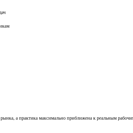
дач
рикам
 рынка, а практика максимально приближена к реальным рабочим 