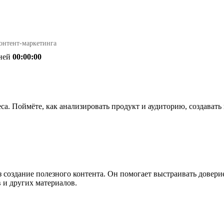
онтент-маркетинга
ней
00:00:00
еса. Поймёте, как анализировать продукт и аудиторию, создават
 создание полезного контента. Он помогает выстраивать доверие
 и других материалов.